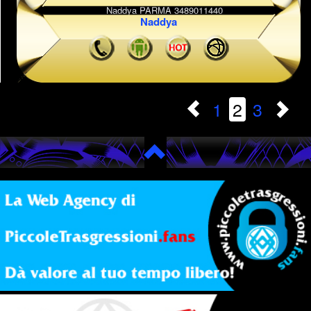
Naddya
1
2
3