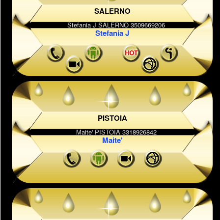
SALERNO
Stefania J
PISTOIA
Maite'