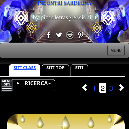
INCONTRI SARDEGNA
by piccoletrasgressioni.it
MENU
SITI CLASS
SITI TOP
SITI
RICERCA
1
2
3